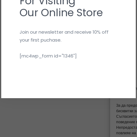
For Visiting
В момента работим по сайта.
Our Online Store
Скоро ще сме онлайн.
Благодарим ви за търпението.
Join our newsletter and receive 10% off
your first puchase.
[mc4wp_form id="1346"]
За да пред
бисквитки 
Съгласието
поведение 
Непредоста
повлияе на